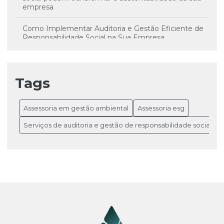
empresa
Como Implementar Auditoria e Gestão Eficiente de
Responsabilidade Social na Sua Empresa
Como Implementar uma Assessoria em Gestão
Ambiental Eficiente para Resultados Sustentáveis
Tags
Consultoria em Práticas Sustentáveis: Impulsione seu
Negócio e Promova um Futuro Sustentável
Assessoria em gestão ambiental
Assessoria esg
Estratégias Essenciais de Assessoria ESG para
Serviços de auditoria e gestão de responsabilidade social
Impulsionar a Sustentabilidade Empresarial
undefined